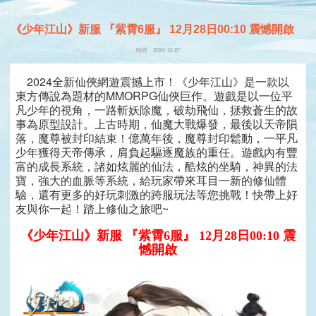
《少年江山》新服 『紫霄6服』 12月28日00:10 震憾開啟
時間：2024-12-27
2024全新仙俠網遊震撼上市！《少年江山》是一款以
東方傳說為題材的MMORPG仙俠巨作。遊戲是以一位平
凡少年的視角，一路斬妖除魔，破劫飛仙，拯救蒼生的故
事為原型設計。上古時期，仙魔大戰爆發，最後以天帝隕
落，魔尊被封印結束！億萬年後，魔尊封印鬆動，一平凡
少年獲得天帝傳承，肩負起驅逐魔族的重任。遊戲內有豐
富的成長系統，諸如炫麗的仙法，酷炫的坐騎，神異的法
寶，強大的血脈等系統，給玩家帶來耳目一新的修仙體
驗，還有更多的好玩刺激的跨服玩法等您挑戰！快帶上好
友與你一起！踏上修仙之旅吧~
《少年江山》新服 『紫霄6服』 12月28日00:10 震
憾開啟