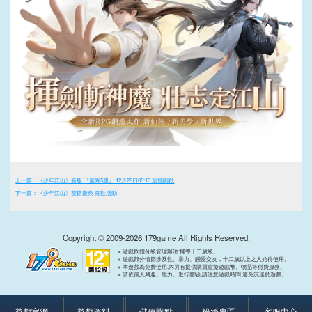
上一篇：《少年江山》新服 『紫霄5服』 12月26日00:10 震憾開啟
下一篇：《少年江山》雙節慶典 狂歡活動
Copyright © 2009-2026 179game All Rights Reserved.
※ 遊戲軟體分級管理辦法:輔導十二歲級。
※ 遊戲部分情節涉及性、暴力、戀愛交友，十二歲以上之人始得使用。
※ 本遊戲為免費使用,內另有提供購買虛擬遊戲幣、物品等付費服務。
※ 請依個人興趣、能力、進行體驗,請注意遊戲時間,避免沉迷於遊戲。
遊戲官網
遊戲資料
儲值購點
粉絲專區
客服中心