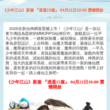
《少年江山》新服 『逍遥15服』 04月21日10:00 震憾開啟
時間：2025-04-21
2025全新仙俠網遊震撼上市！《少年江山》是一款以
東方傳說為題材的MMORPG仙俠巨作。遊戲是以一位平
凡少年的視角，一路斬妖除魔，破劫飛仙，拯救蒼生的故
事為原型設計。上古時期，仙魔大戰爆發，最後以天帝隕
落，魔尊被封印結束！億萬年後，魔尊封印鬆動，一平凡
少年獲得天帝傳承，肩負起驅逐魔族的重任。遊戲內有豐
富的成長系統，諸如炫麗的仙法，酷炫的坐騎，神異的法
寶，強大的血脈等系統，給玩家帶來耳目一新的修仙體
驗，還有更多的好玩刺激的跨服玩法等您挑戰！快帶上好
友與你一起！踏上修仙之旅吧~
《少年江山》新服 『逍遥15服』 04月21日10:00 震
憾開啟