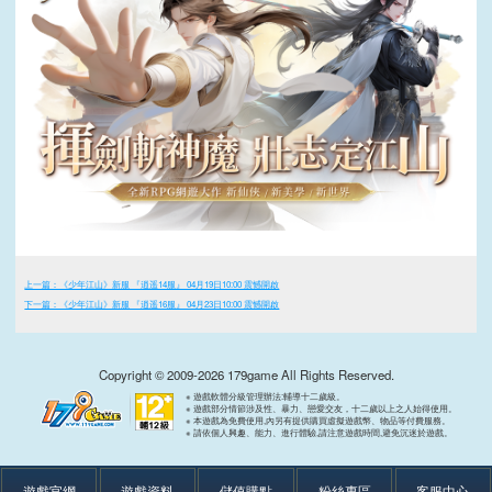
上一篇：《少年江山》新服 『逍遥14服』 04月19日10:00 震憾開啟
下一篇：《少年江山》新服 『逍遥16服』 04月23日10:00 震憾開啟
Copyright © 2009-2026 179game All Rights Reserved.
※ 遊戲軟體分級管理辦法:輔導十二歲級。
※ 遊戲部分情節涉及性、暴力、戀愛交友，十二歲以上之人始得使用。
※ 本遊戲為免費使用,內另有提供購買虛擬遊戲幣、物品等付費服務。
※ 請依個人興趣、能力、進行體驗,請注意遊戲時間,避免沉迷於遊戲。
遊戲官網
遊戲資料
儲值購點
粉絲專區
客服中心