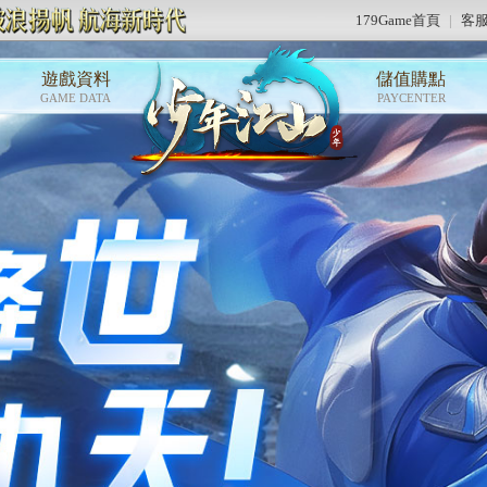
179Game首頁
|
客
遊戲資料
儲值購點
GAME DATA
PAYCENTER