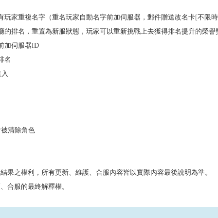
如有玩家重複名字（重名玩家自動名字前加伺服器，郵件贈送改名卡[不限時
大廳的排名，重置為新服狀態，玩家可以重新挑戰上去獲得排名提升的榮譽
前加伺服器ID
排名
進入
會被清除角色
正結果之權利，所有更新、維護、合服內容皆以實際內容最後說明為準。
護、合服的最終解釋權。