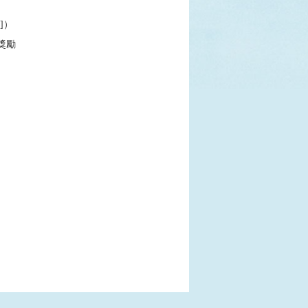
]）
獎勵