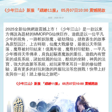
《少年江山》新服 『縹緲11服』 05月07日10:00 震憾開啟
時間：2026-05-07
2025全新仙俠網遊震撼上市！《少年江山》是一款以東
方傳說為題材的MMORPG仙俠巨作。遊戲是以一位平凡
少年的視角，一路斬妖除魔，破劫飛仙，拯救蒼生的故事
為原型設計。上古時期，仙魔大戰爆發，最後以天帝隕
落，魔尊被封印結束！億萬年後，魔尊封印鬆動，一平凡
少年獲得天帝傳承，肩負起驅逐魔族的重任。遊戲內有豐
富的成長系統，諸如炫麗的仙法，酷炫的坐騎，神異的法
寶，強大的血脈等系統，給玩家帶來耳目一新的修仙體
驗，還有更多的好玩刺激的跨服玩法等您挑戰！快帶上好
友與你一起！踏上修仙之旅吧~
《少年江山》新服 『縹緲11服』 05月07日10:00 震憾開啟