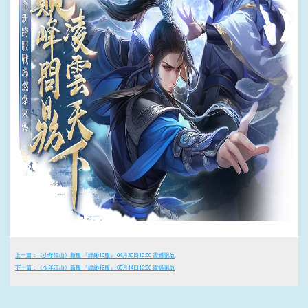
上一篇：《少年江山》新服 『縹緲10服』 04月30日10:00 震憾開啟
下一篇：《少年江山》新服 『縹緲12服』 05月14日10:00 震憾開啟