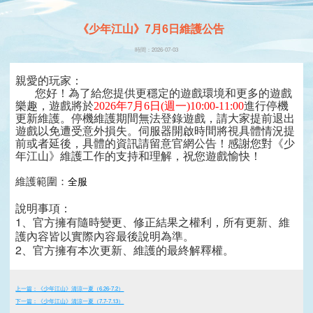
《少年江山》7月6日維護公告
時間：2026-07-03
親愛的玩家：
您好！為了給您提供更穩定的遊戲環境和更多的遊戲
樂趣，遊戲將於
2026年7月6日(週一)
10:00-11:00
進行停機
更新維護。停機維護期間無法登錄遊戲，請大家提前退出
遊戲以免遭受意外損失。伺服器開啟時間將視具體情況提
前或者延後，具體的資訊請留意官網公告！感謝您對《少
年江山》維護工作的支持和理解，祝您遊戲愉快！
全服
維護範圍：
說明事項：
1、官方擁有隨時變更、修正結果之權利，所有更新、維
護內容皆以實際內容最後說明為準。
2、官方擁有本次更新、維護的最終解釋權。
上一篇：《少年江山》清涼一夏（6.26-7.2）
下一篇：《少年江山》清涼一夏（7.7-7.13）